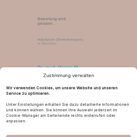
Bewertung wird
geladen...
Hautärzte (Dermatologen)
in München
Dr. med. Hanna M.
D. Halter
Zustimmung verwalten
Wir verwenden Cookies, um unsere Website und unseren
Hautärzte (Dermatologen)
Service zu optimieren.
in München auf
jameda
Unter Einstellungen erhalten Sie dazu detaillierte Informationen
und können wählen. Sie können Ihre Auswahl jederzeit im
Cookie-Manager am Seitenende rechts widerrufen oder
anpassen.
LASERTHERAPIE
AMBULANTE OPERATIONEN