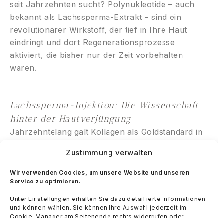
seit Jahrzehnten sucht? Polynukleotide – auch
bekannt als Lachssperma-Extrakt – sind ein
revolutionärer Wirkstoff, der tief in Ihre Haut
eindringt und dort Regenerationsprozesse
aktiviert, die bisher nur der Zeit vorbehalten
waren.
Lachssperma-Injektion: Die Wissenschaft
hinter der Hautverjüngung
Jahrzehntelang galt Kollagen als Goldstandard in
der Hautpflege. Doch Forscher entdeckten eine
Zustimmung verwalten
noch kraftvollere Substanz: Polynukleotide aus
Lachssperma. Diese natürlichen DNA-Bausteine
Wir verwenden Cookies, um unsere Website und unseren
Service zu optimieren.
wirken wie ein Turbo für Ihre Hautzellen – sie
reparieren, hydratisieren und stimulieren die
Unter Einstellungen erhalten Sie dazu detaillierte Informationen
Kollagenproduktion auf eine Weise, die keine
und können wählen. Sie können Ihre Auswahl jederzeit im
Cookie-Manager am Seitenende rechts widerrufen oder