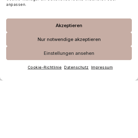
Creme der Welt leisten kann.
anpassen.
Anders als Filler oder BTX arbeitet diese Methode
nicht gegen Ihre Haut, sondern mit ihr. Das
Akzeptieren
Ergebnis? Ein frischer, elastischer Teint ohne
künstlichen Look. Eine Lachssperma-Injektion ist
Nur notwendige akzeptieren
kein kosmetischer Trend – sie ist die nächste
Einstellungen ansehen
Stufe der ästhetischen Medizin.
Jetzt ist die Zeit, in Ihre Haut zu investieren.
Cookie-Richtlinie
Datenschutz
Impressum
Lassen Sie sich von Frau Dr. Halter und ihrem
Team beraten und erleben Sie selbst, wie
Wissenschaft und Natur zusammenwirken, um
Ihre Haut zu verjüngen.
Ihre Haut in besten Händen – Dr.