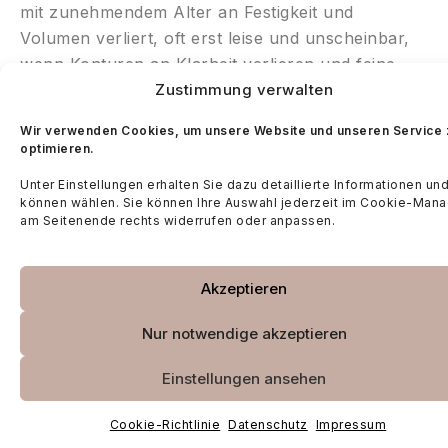
mit zunehmendem Alter an Festigkeit und
Volumen verliert, oft erst leise und unscheinbar,
wenn Konturen an Klarheit verlieren und feine
Fältchen beginnen, sich zu vertiefen.
Zustimmung verwalten
Mit Sculptra® setzen wir in München genau hier
Wir verwenden Cookies, um unsere Website und unseren Service 
optimieren.
an: Tief in der Dermis unterstützen wir Ihre Haut
auf natürlichem Weg, indem wir den
Unter Einstellungen erhalten Sie dazu detaillierte Informationen un
können wählen. Sie können Ihre Auswahl jederzeit im Cookie-Mana
1
körpereigenen Kollagenaufbau aktivieren.
Die
am Seitenende rechts widerrufen oder anpassen.
Natürlichkeit liegt hierbei in dem Wirkprinzip, das
sich langsam entfaltet und nicht über sofortige
2
Fülle funktioniert.
Akzeptieren
Haben Sie Interesse daran, mehr über Sculptra®
Nur notwendige akzeptieren
zu erfahren? In einem unverbindlichen
Einstellungen ansehen
Erstgespräch beraten wir Sie gerne persönlich
und prüfen, wie wir Ihre Hautziele am besten
Cookie-Richtlinie
Datenschutz
Impressum
erreichen können – Wir freuen uns darauf, Sie